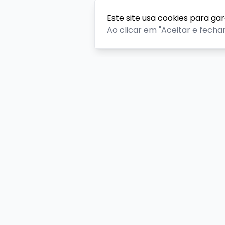
Este site usa cookies para ga
Ao clicar em "Aceitar e fecha
Sítio do Beto
Endereço
Rua Estrada Beco do Pavão, 240 e 250 - Itacolomi,