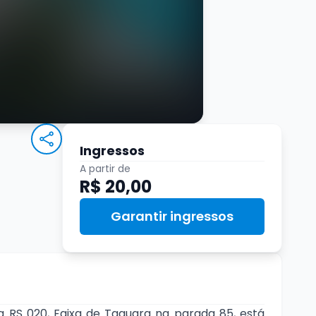
Ingressos
A partir de
R$ 20,00
Garantir ingressos
a RS 020, Faixa de Taquara na parada 85, está