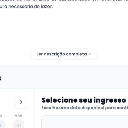
ra necessária de lazer.
Ler descrição completa
 adulto e 02 infantil,
molhadas
s
Selecione seu ingresso
Escolha uma data disponível para cont
EX
SÁB
1
01