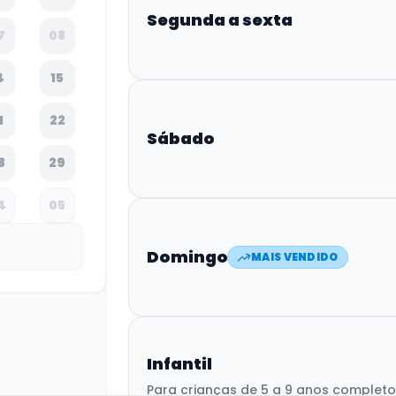
Segunda a sexta
7
08
4
15
1
22
Sábado
8
29
4
05
Domingo
MAIS VENDIDO
Infantil
Para crianças de 5 a 9 anos complet