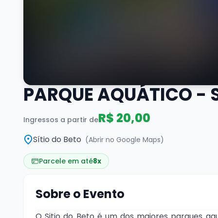
PARQUE AQUÁTICO - S
R$ 20,00
Ingressos a partir de
Sítio do Beto
(Abrir no Google Maps)
Parcele em até
8x
Sobre o Evento
O Sitio do Beto é um dos maiores parques aqu