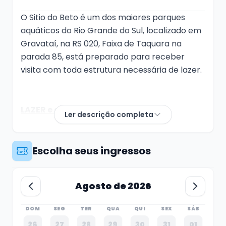
O Sitio do Beto é um dos maiores parques
aquáticos do Rio Grande do Sul, localizado em
Gravataí, na RS 020, Faixa de Taquara na
parada 85, está preparado para receber
visita com toda estrutura necessária de lazer.
LAZER e atividades
Ler descrição completa
Sala de jogos (ping- pong , fla – flu ,
sinuca.)
Escolha seus ingressos
Vôlei de areia e futebol de areia;
19 Piscinas adulto e 04 infantil, 04 tobo
Agosto de 2026
águas adulto e 02 infantil,
02 escorregadores, 02 free-fall, 3 rampas
DOM
SEG
TER
QUA
QUI
SEX
SÁB
molhadas
26
27
28
29
30
31
01