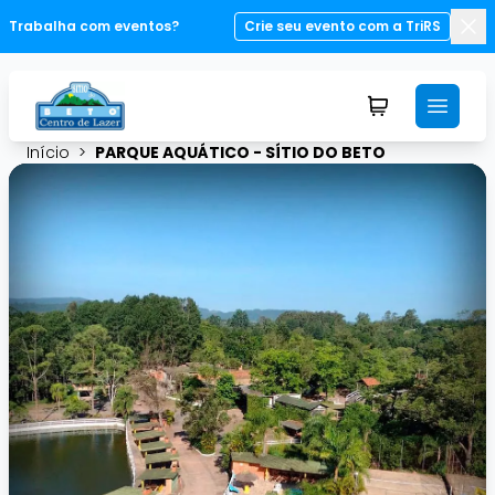
Trabalha com eventos?
Crie seu evento com a TriRS
Fec
Início
>
PARQUE AQUÁTICO - SÍTIO DO BETO